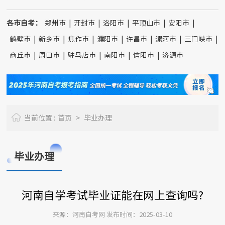
各市自考：
郑州市
|
开封市
|
洛阳市
|
平顶山市
|
安阳市
|
鹤壁市
|
新乡市
|
焦作市
|
濮阳市
|
许昌市
|
漯河市
|
三门峡市
|
商丘市
|
周口市
|
驻马店市
|
南阳市
|
信阳市
|
济源市
当前位置 :
首页
>
毕业办理
毕业办理
河南自学考试毕业证能在网上查询吗?
来源：河南自考网 发布时间：2025-03-10