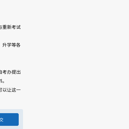
与重新考试
。
、升学等各
自考办提出
书。
可以让这一