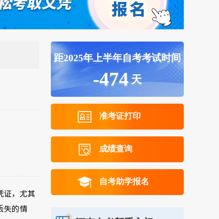
距2025年上半年自考考试时间
-474
天
准考证打印
成绩查询
自考助学报名
凭证，尤其
丢失的情