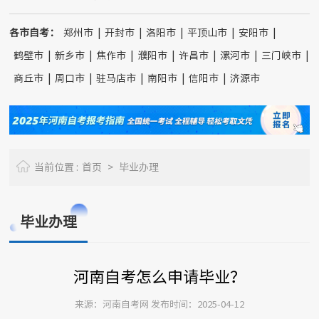
各市自考：
郑州市
|
开封市
|
洛阳市
|
平顶山市
|
安阳市
|
鹤壁市
|
新乡市
|
焦作市
|
濮阳市
|
许昌市
|
漯河市
|
三门峡市
|
商丘市
|
周口市
|
驻马店市
|
南阳市
|
信阳市
|
济源市
当前位置 :
首页
>
毕业办理
毕业办理
河南自考怎么申请毕业？
来源：河南自考网 发布时间：2025-04-12