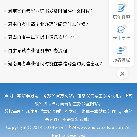
河南省自考毕业证书发放时间在什么时候?
2025-01-06
历年真题
河南自考申请毕业办理时间是什么时候?
2025-02-04
河南自考一年可以申请几次毕业?
2025-01-05
学士学位
自学考试毕业证明书补办流程
2024-09-08
报名流程
河南自考毕业证何时能在学信网查询到信息呢?
2024-12-18
声明：本站非河南自考报名官方网站，信息仅供考生参考使用，正式
报名请认准河南省招生办公室网站。
版权声明：凡注明“本站原创”的文章，均属于本站原创作品，未经
书面许可不得复制转载！
Copyright © 2014-2024 河南自考网 www.zhukaozikao.com All
Rights Reserved