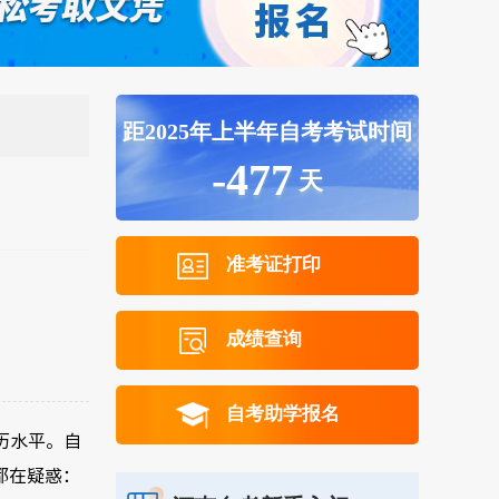
距2025年上半年自考考试时间
-477
天
准考证打印
成绩查询
自考助学报名
历水平。自
都在疑惑：